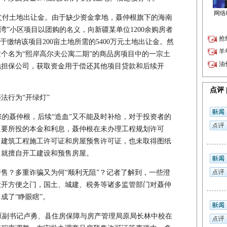
付土地出让金。由于缺少资金拿地，聂仲根旗下的海南
湾”小区项目以团购的名义，向新疆某单位1200余购房者
于缴纳该项目200亩土地所需的5400万元土地出让金。然
个名为“熙岸高尔夫公寓二期”的商品房项目中的一宗土
地担保公司，获取资金用于偿还其他项目贷款和后续开
法行为“开绿灯”
的聂仲根，后续“造血”又不能及时补给，对于投资者的
追要所投的本金和利息，聂仲根在未办理工程规划许可
、建筑工程施工许可证和房屋预售许可证，也未取得图纸
目就擅自开工建设和预售房屋。
售？多重诈骗又为何“顺利无阻”？记者了解到，一些澄
大开方便之门，国土、城建、税务等诸多监管部门对聂仲
成了“睁眼瞎”。
副书记卢勇、县住房保障与房产管理局原局长林中校在