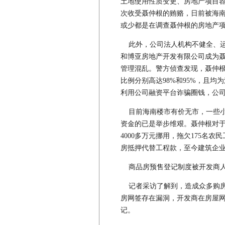
土地使用性质变更、房地产项目
次收受聂仲根的贿赂，日前被海南
或少都是在调查聂仲根的房地产项目
此外，公司法人机构不健全、运
和博亚房地产开发有限公司成为
管理混乱。警方侦查发现，聂仲
比例分别高达98%和95%，且
利用公司融资平台诈骗圈钱，公司
目前海南楼市有价无市，一些小
资金的已是举步维艰。聂仲根对于
4000多万元挪用，拖欠175名
房抵押代替工程款，至今建筑企
商品房预售登记制度被开发商人
记者采访了解到，造成众多购房
房网签存在漏洞，开发商在房屋
记。