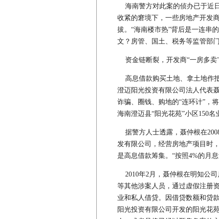
海南警方对此案的侦办已于近日
收紧的窘境下，一些房地产开发商
拔。“海南楼市热”背后是一连串
文？房管、国土、税务等监管部门
资金链断裂，开发商“一房多卖
高息借款购买土地、拿土地作抵
澄迈阳光投资有限公司法人代表
诈骗、圈钱、购地的“连环计”，将
海南澄迈县“阳光花苑”小区150
据警方人士透露，聂仲根在200
发有限公司，经营房地产项目时，
是高息借款筹集。“按照4%的月息
2010年2月，聂仲根在明知公
等其他涉案人员，通过虚假注册
业和私人借贷。因借贷数额和贷
阳光投资有限公司开发的阳光花