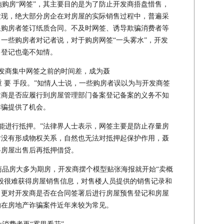
购房“网签”，其主要目的是为了防止开发商捂盘惜售，
发现，绝大部分房企在对房屋的实际销售过程中，普遍采
跟购房者签订纸质合同。不及时网签、诱导欺骗消费者等
一些购房者对记者说，对于购房网签“一头雾水”，开发
售登记也毫不知情。
发商集中网签之前的时间差，成为聂
骗 的 重 要 手段。”知情人士说，一些购房者误以为与开发商签
发商是否应履行到房屋管理部门备案登记备案的义务不知
诈骗提供了机会。
能进行抵押。”法律界人士表示，网签主要是防止存量房
后没有形成物权关系，自然也无法对抵押起保护作用，聂
将房屋出售后再抵押借贷。
品房大多为期房，开发商摆个模型贴张海报就开始“卖概
段很难获得房屋销售信息，对售楼人员提供的销售记录和
，更对开发商是否在合同签署后进行房屋预售登记和房屋
的在房地产诈骗案件近年来较为常见。