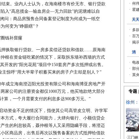
结束。业内人士认为，在海南楼市有价无市、银行贷款
陷入“高息揽金—输血房企—无力回款”的泥塘难以自
的拷问：商品房预售合同备案登记制度为何成为一纸空
为何变为“睁眼瞎”？
”圈钱补窟窿
押换取银行贷款、一房多卖偿还贷款和借款……原海南
聂仲根在资金链吃紧的情况下，采取拆东墙补西墙的方式
其开发的“阳光花苑”项目中150套房产多次抵押或出售。
名业主惊呼“用大半辈子积蓄买来的房子户主却是别人？”
8年成立海南澄迈阳光投资有限公司和海南博亚房地产开
两家公司的注册资金都仅1000万元，他买地款绝大部分
计算，一个月需要支付的利息多达900多万元。”
司启动资金不足的情况下，指使其公司高管皮立明、许学军
资本方式，夸大履行合同能力，大肆向银行、小额信贷企
款产生的利息较高，聂仲根等人又采用隐瞒手段，将澄迈
苑小区商品房，出售后再次以预售备案的方式抵押给借款