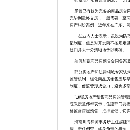
扎紧地产项目监管的笼子，别让
尽管已有较为完备的商品房合同
完毕到最终交房，一般需要一至两
房产纠纷案例，近年来在广东、
一些业内人士表示，虽说为防范
记制度，但是对开发商不按规定
处罚并未十分清晰地予以明确。
如何加强商品房预售合同备案登
部分房地产和法律领域专家认为
监管机制，强化商品房销售应尽早
制度，使监管形成合力，避免多
“加强房地产预售商品房的管理监
院教授童伟华表示，住建部门要
格监督房屋预售、抵押登记，切
海南川海律师事务所主任赵建平
理、责任倒查、终身负责的机制