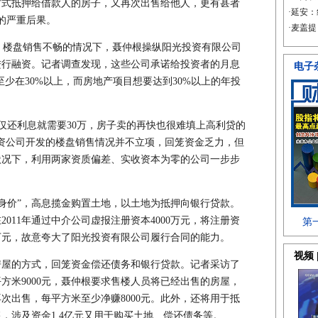
方式抵押给借款人的房子，又再次出售给他人，更有甚者
的严重后果。
楼盘销售不畅的情况下，聂仲根操纵阳光投资有限公司
进行融资。记者调查发现，这些公司承诺给投资者的月息
少在30%以上，而房地产项目想要达到30%以上的年投
还利息就需要30万，房子卖的再快也很难填上高利贷的
资公司开发的楼盘销售情况并不立项，回笼资金乏力，但
状况下，利用两家资质偏差、实收资本为零的公司一步步
身价”，高息揽金购置土地，以土地为抵押向银行贷款。
011年通过中介公司虚报注册资本4000万元，将注册资
00万元，故意夸大了阳光投资有限公司履行合同的能力。
房屋的方式，回笼资金偿还债务和银行贷款。记者采访了
方米9000元，聂仲根要求售楼人员将已经出售的房屋，
再次出售，每平方米至少净赚8000元。此外，还将用于抵
，涉及资金1.4亿元又用于购买土地、偿还债务等。