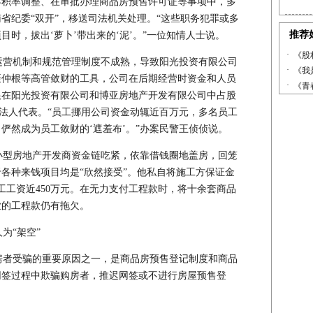
容积率调整、在审批办理商品房预售许可证等事项中，多
省纪委“双开”，移送司法机关处理。“这些职务犯罪或多
时，拔出‘萝卜’带出来的‘泥’。”一位知情人士说。
营机制和规范管理制度不成熟，导致阳光投资有限公司
聂仲根等高管敛财的工具，公司在后期经营时资金和人员
根在阳光投资有限公司和博亚房地产开发有限公司中占股
均为法人代表。“员工挪用公司资金动辄近百万元，多名员工
俨然成为员工敛财的‘遮羞布’。”办案民警王侦侦说。
型房地产开发商资金链吃紧，依靠借钱圈地盖房，回笼
各种来钱项目均是“欣然接受”。他私自将施工方保证金
农民工工资近450万元。在无力支付工程款时，将十余套商品
业的工程款仍有拖欠。
为“架空”
者受骗的重要原因之一，是商品房预售登记制度和商品
网签过程中欺骗购房者，推迟网签或不进行房屋预售登