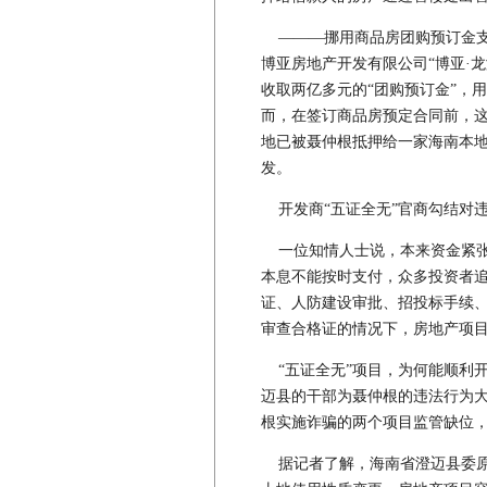
———挪用商品房团购预订金支
博亚房地产开发有限公司“博亚·龙
收取两亿多元的“团购预订金”，用
而，在签订商品房预定合同前，这
地已被聂仲根抵押给一家海南本
发。
开发商“五证全无”官商勾结对违
一位知情人士说，本来资金紧张
本息不能按时支付，众多投资者
证、人防建设审批、招投标手续
审查合格证的情况下，房地产项
“五证全无”项目，为何能顺利开
迈县的干部为聂仲根的违法行为
根实施诈骗的两个项目监管缺位，
据记者了解，海南省澄迈县委原