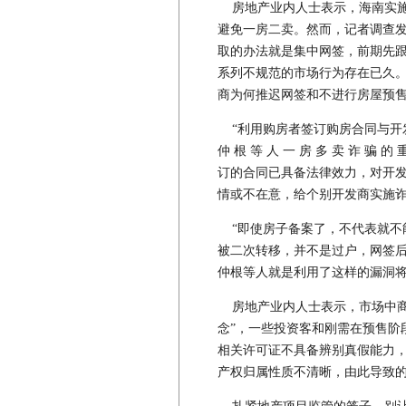
房地产业内人士表示，海南实施
避免一房二卖。然而，记者调查
取的办法就是集中网签，前期先
系列不规范的市场行为存在已久。
商为何推迟网签和不进行房屋预
“利用购房者签订购房合同与开
仲 根 等 人 一 房 多 卖 诈 
订的合同已具备法律效力，对开
情或不在意，给个别开发商实施
“即使房子备案了，不代表就不
被二次转移，并不是过户，网签
仲根等人就是利用了这样的漏洞
房地产业内人士表示，市场中商
念”，一些投资客和刚需在预售阶
相关许可证不具备辨别真假能力
产权归属性质不清晰，由此导致