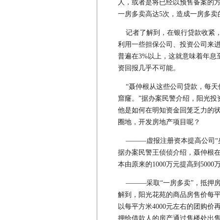
人，或者是将已经以预售备案的
一房多卖高达5次，造成一房多卖
记者了解到，在银行贷款收紧，
利用一些担保公司、投资公司来
普遍在3%以上，这就意味着年息至
资回报几乎不可能。
“聂仲根从这些公司贷款，每天仅
窟窿。”据办案民警介绍，阳光投
他是如何在明知资金回笼乏力的
圈地，开发房地产项目呢？
———虚报注册资本提高公司“
据办案民警王侦侦介绍，聂仲根在2
本由原来的1000万元提高到50
———采取“一房多卖”，抵押
解到，阳光花苑的商品房售价每平
以每平方米4000元左右的团购价
押给借款人的房产通过售楼处出售