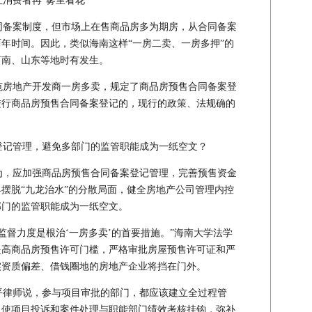
消费者再“雾里看花”
备案制度，但市场上在售商品房多为期房，从合同备案
年时间。因此，类似海南这样“一房二卖、一房多押”的
河南、山东等地时有发生。
房地产开发商一房多卖，规定了商品房预售合同备案登
进行商品房预售合同备案登记的，现行的政策、法规确的
记管理，避免多部门的监管职能成为一纸空文？
，应加强商品房预售合同备案登记管理，完善预售资金
摆脱“九龙治水”的分散局面，健全房地产公司管理内控
部门的监管职能成为一纸空文。
督力度是根治‘一房多卖’的首要措施。”海南大学法学
提高商品房预售许可门槛，严格审批房屋预售许可证和严
实资质偏差、借钱圈地的房地产企业将挡在门外。
律师说，参与项目审批的部门，都应该建立全过程管
，使项目投诉和案件处理与职能部门绩效考核挂钩，弥补