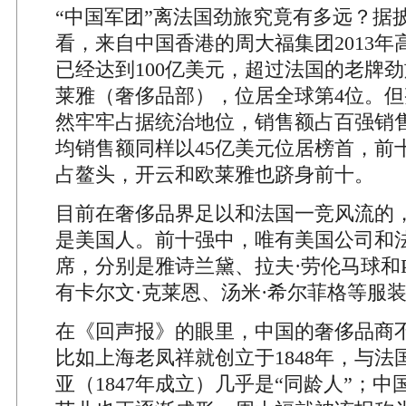
“中国军团”离法国劲旅究竟有多远？据
看，来自中国香港的周大福集团2013年
已经达到100亿美元，超过法国的老牌
莱雅（奢侈品部），位居全球第4位。
然牢牢占据统治地位，销售额占百强销
均销售额同样以45亿美元位居榜首，前
占鳌头，开云和欧莱雅也跻身前十。
目前在奢侈品界足以和法国一竞风流的
是美国人。前十强中，唯有美国公司和
席，分别是雅诗兰黛、拉夫·劳伦马球和
有卡尔文·克莱恩、汤米·希尔菲格等服
在《回声报》的眼里，中国的奢侈品商
比如上海老凤祥就创立于1848年，与法
亚（1847年成立）几乎是“同龄人”；