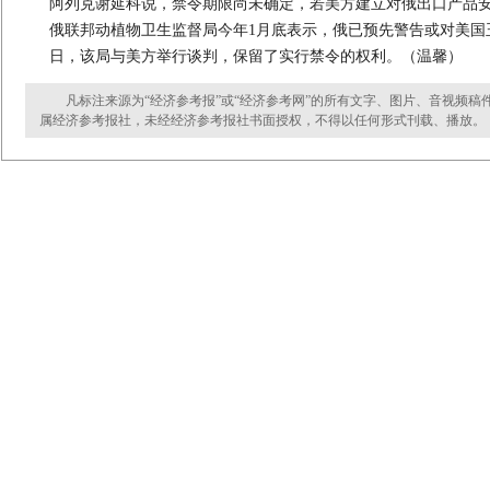
阿列克谢延科说，禁令期限尚未确定，若美方建立对俄出口产品
俄联邦动植物卫生监督局今年1月底表示，俄已预先警告或对美国
日，该局与美方举行谈判，保留了实行禁令的权利。（温馨）
凡标注来源为“经济参考报”或“经济参考网”的所有文字、图片、音视频稿
属经济参考报社，未经经济参考报社书面授权，不得以任何形式刊载、播放。