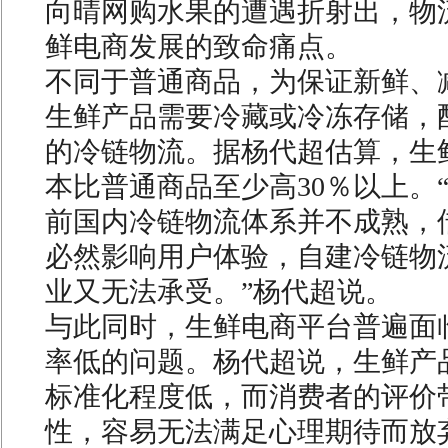
向晴网购水果的遭遇折射出，物
鲜电商发展的致命痛点。
不同于普通商品，为保证新鲜、
生鲜产品需要冷藏或冷冻存储，
的冷链物流。据杨代超估算，生
本比普通商品至少高30％以上。
前国内冷链物流体系并不成熟，
必然影响用户体验，自建冷链物
业又无法承受。”杨代超说。
与此同时，生鲜电商平台普遍面
率低的问题。杨代超说，生鲜产
标准化程度低，而消费者的评价
性，容易无法满足心理期待而放