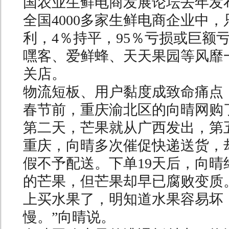
国农业生鲜电商发展论坛去年发
全国4000多家生鲜电商企业中，
利，4％持平，95％亏损或巨额
嘿客、爱鲜蜂、天天果园等风靡
关店。
物流短板、用户黏度成致命痛点
春节前，重庆渝北区的向晴网购
第二天，芒果就从广西发出，第
重庆，向晴多次催促快递送货，
假不予配送。下单19天后，向晴
的芒果，但芒果却早已腐败变质
上买水果了，明知道水果容易坏
慢。”向晴说。