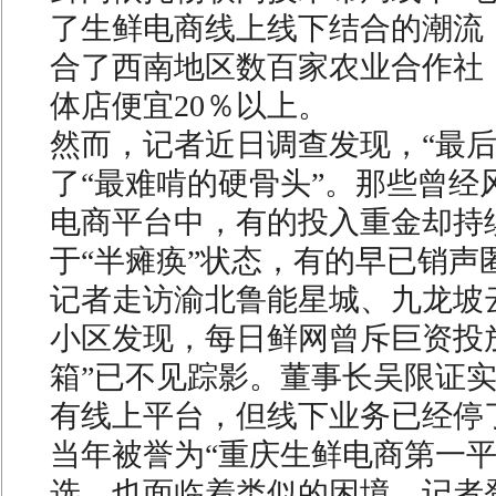
了生鲜电商线上线下结合的潮流
合了西南地区数百家农业合作社
体店便宜20％以上。
然而，记者近日调查发现，“最后
了“最难啃的硬骨头”。那些曾经
电商平台中，有的投入重金却持
于“半瘫痪”状态，有的早已销声
记者走访渝北鲁能星城、九龙坡
小区发现，每日鲜网曾斥巨资投
箱”已不见踪影。董事长吴限证
有线上平台，但线下业务已经停
当年被誉为“重庆生鲜电商第一平
选，也面临着类似的困境。记者