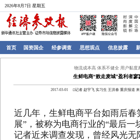
2026年8月7日 星期五
首页
国资国企
经参调查
思想观点
信息披露
物流成本高 体系不健全 用户黏度
生鲜电商“败走麦城”盈利者寥
2017-03-01 □记者 赵宇飞 实习生 王洪春 重庆报道
近几年，生鲜电商平台如雨后春
展”，被称为电商行业的“最后一
记者近来调查发现，曾经风光无