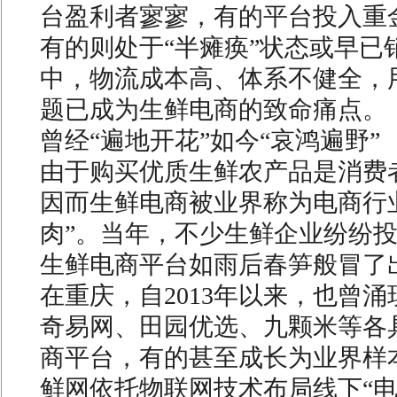
台盈利者寥寥，有的平台投入重
有的则处于“半瘫痪”状态或早已
中，物流成本高、体系不健全，
题已成为生鲜电商的致命痛点。
曾经“遍地开花”如今“哀鸿遍野”
由于购买优质生鲜农产品是消费
因而生鲜电商被业界称为电商行
肉”。当年，不少生鲜企业纷纷投
生鲜电商平台如雨后春笋般冒了
在重庆，自2013年以来，也曾
奇易网、田园优选、九颗米等各
商平台，有的甚至成长为业界样
鲜网依托物联网技术布局线下“电