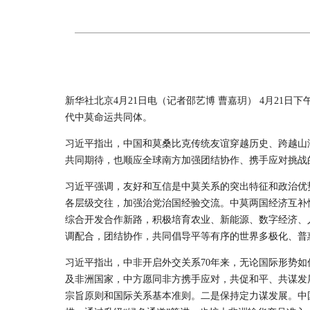
新华社北京4月21日电（记者邵艺博 曹嘉玥） 4月2
代中莫命运共同体。
习近平指出，中国和莫桑比克传统友谊穿越历史、跨越山
共同期待，也顺应全球南方加强团结协作、携手应对挑战的
习近平强调，友好和互信是中莫关系的突出特征和政治优
各层级交往，加强治党治国经验交流。中莫两国经济互补
综合开发合作新路，积极培育农业、新能源、数字经济、
调配合，团结协作，共同倡导平等有序的世界多极化、普
习近平指出，中非开启外交关系70年来，无论国际形势
及非洲国家，中方愿同非方携手应对，共促和平、共谋发
宗旨原则和国际关系基本准则。二是保持定力谋发展。中