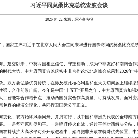
习近平同莫桑比克总统查波会谈
2026-04-22 来源：经济参考报
1日下午，国家主席习近平在北京人民大会堂同来华进行国事访问的莫桑比克
海。建交以来，中莫两国相互信任、守望相助，成为中非友好和南南合作
时代大势。中方愿同莫方以落实中非合作论坛北京峰会成果和2026年“
势。双方要弘扬优良传统，在涉及彼此核心利益和重大关切问题上继续坚
性强，合作前景广阔。今年是中国“十五五”开局之年，中方愿同莫方加强
人工智能等合作增长点，推动两国务实合作高质量、可持续发展。面对变
惠包容的经济全球化，共同捍卫国际公平正义。
如何变化，双方始终风雨同舟、并肩前行，以中国和非洲为代表的全球南
展。一是坚守原则促和平。一道呼吁停火止战，通过平等对话解决分歧，
国在持续扩大高水平对外开放进程中，始终把非洲放在特殊优先位置。中方