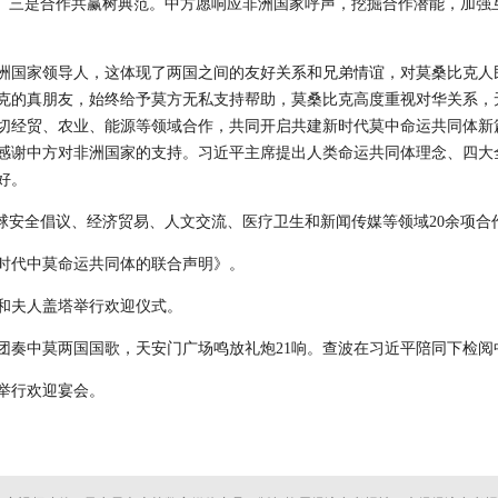
入。三是合作共赢树典范。中方愿响应非洲国家呼声，挖掘合作潜能，加强
洲国家领导人，这体现了两国之间的友好关系和兄弟情谊，对莫桑比克人
克的真朋友，始终给予莫方无私支持帮助，莫桑比克高度重视对华关系，
切经贸、农业、能源等领域合作，共同开启共建新时代莫中命运共同体新
感谢中方对非洲国家的支持。习近平主席提出人类命运共同体理念、四大全
好。
球安全倡议、经济贸易、人文交流、医疗卫生和新闻传媒等领域20余项合
时代中莫命运共同体的联合声明》。
和夫人盖塔举行欢迎仪式。
团奏中莫两国国歌，天安门广场鸣放礼炮21响。查波在习近平陪同下检阅
举行欢迎宴会。