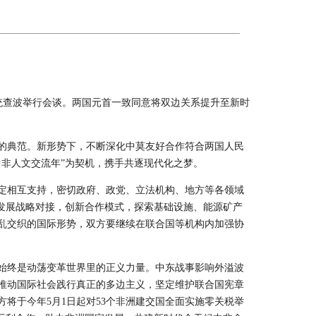
总统查波举行会谈。两国元首一致同意将双边关系提升至新时
的典范。新形势下，不断深化中莫友好合作符合两国人民
中非人文交流年”为契机，携手共逐现代化之梦。
定相互支持，密切政府、政党、立法机构、地方等各领域
发展战略对接，创新合作模式，探索基础设施、能源矿产
乱交织的国际形势，双方要继续在联合国等机构内加强协
方始终是动荡变革世界里的正义力量。中东战事影响外溢波
推动国际社会践行真正的多边主义，坚定维护联合国宪章
将于今年5月1日起对53个非洲建交国全面实施零关税举