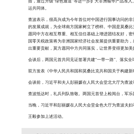
措，通过升级“绿色通道”等进一步扩大非洲输华产品准
运共同体。
查波表示，很高兴成为今年首位对中国进行国事访问的非
的发展成就，为全球南方国家树立了榜样。中国是莫桑比
愿同中方在相互尊重、相互信任基础上增进团结友好，密
国零关税政策将为非洲国家经济社会发展提供重要助力，
出重要贡献，莫方愿同中方共同落实，让世界变得更加美
会谈后，两国元首共同见证签署共建“一带一路”、落实全
双方发表《中华人民共和国和莫桑比克共和国关于构建新
会谈前，习近平和夫人彭丽媛在人民大会堂北大厅为查波
查波抵达时，礼兵列队致敬。两国元首登上检阅台，军乐
当晚，习近平和彭丽媛在人民大会堂金色大厅为查波夫妇
王毅参加上述活动。