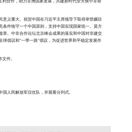
互利合作，助力非洲国家发展，共建新时代全天候中非命
民意义重大。祝贺中国在习近平主席领导下取得举世瞩目
无条件恪守一个中国原则，支持中国实现国家统一。莫方
篇章。中非合作论坛北京峰会成果的落实和中国对非建交
球倡议和“一带一路”倡议，为促进世界和平稳定发展作
作文件。
中国人民解放军仪仗队，并观看分列式。